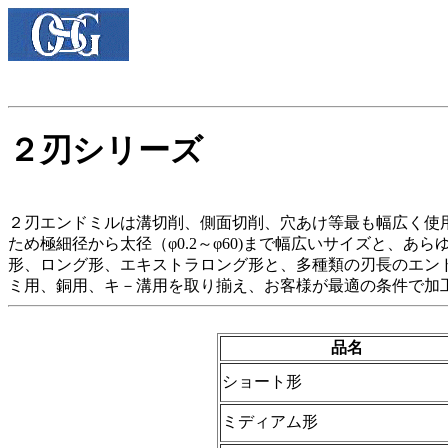
２刃シリーズ
２刃エンドミルは溝切削、側面切削、穴あけ等最も幅広く使
ため極細径から太径（φ0.2～φ60)まで幅広いサイズと、
形、ロング形、エキストラロング形と、多種類の刃長のエン
ミ用、銅用、キ－溝用を取り揃え、お客様が最適の条件で加
品名
ショート形
ミディアム形