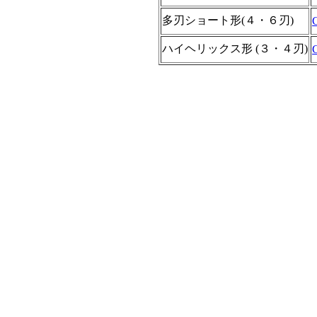
多刃ショート形(４・６刃)
ハイヘリックス形 (３・４刃)