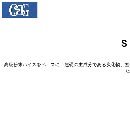
Ｓ
高級粉末ハイスをベ－スに、超硬の主成分である炭化物、窒
た