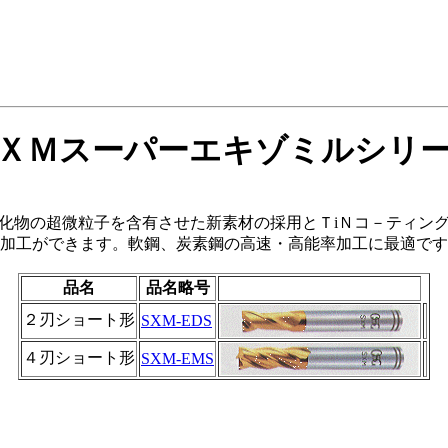
ＸＭスーパーエキゾミルシリ
化物の超微粒子を含有させた新素材の採用とＴiＮコ－ティン
加工ができます。軟鋼、炭素鋼の高速・高能率加工に最適です
品名
品名略号
２刃ショート形
SXM-EDS
４刃ショート形
SXM-EMS