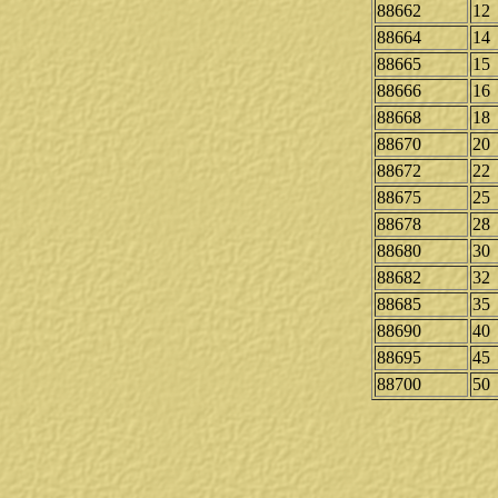
88662
12
88664
14
88665
15
88666
16
88668
18
88670
20
88672
22
88675
25
88678
28
88680
30
88682
32
88685
35
88690
40
88695
45
88700
50