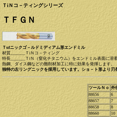
ＴiＮコ－ティングシリーズ
ＴＦＧＮ
Ｔufニックゴ－ルドミディアム形エンドミル
材質_______ＴiＮコ－ティング
特長_______ＴiＮ（窒化チタニウム）をエンドミル表面
熱鋼、ダイス鋼などの難削材加工に特に効果を発揮します。
独特の左リングニックを採用しています。ショ－ト形より刃長
ツールＮｏ
外
88656
6
88657
7
88658
8
88660
10