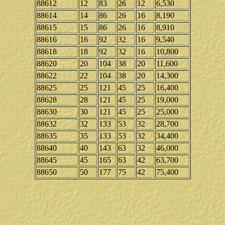
88612
12
83
26
12
6,530
88614
14
86
26
16
8,190
88615
15
86
26
16
8,910
88616
16
92
32
16
9,540
88618
18
92
32
16
10,800
88620
20
104
38
20
11,600
88622
22
104
38
20
14,300
88625
25
121
45
25
16,400
88628
28
121
45
25
19,000
88630
30
121
45
25
25,000
88632
32
133
53
32
28,700
88635
35
133
53
32
34,400
88640
40
143
63
32
46,000
88645
45
165
63
42
63,700
88650
50
177
75
42
75,400