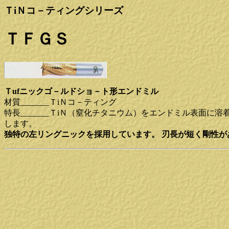
ＴiＮコ－ティングシリーズ
ＴＦＧＳ
Ｔufニックゴ－ルドショ－ト形エンドミル
材質_______ＴiＮコ－ティング
特長_______ＴiＮ（窒化チタニウム）をエンドミル表
します。
独特の左リングニックを採用しています。 刃長が短く剛性