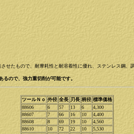
面に溶着させたもので、耐摩耗性と耐溶着性に優れ、ステンレス鋼
があるので、強力重切削が可能です。
ツールＮｏ
外径
全長
刃長
柄径
標準価格
88606
6
57
13
6
4,300
88607
7
66
16
10
4,400
88608
8
69
19
10
4,560
88610
10
72
22
10
5,530