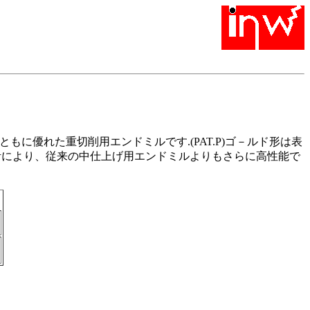
に優れた重切削用エンドミルです.(PAT.P)ゴ－ルド形は表
計により、従来の中仕上げ用エンドミルよりもさらに高性能で