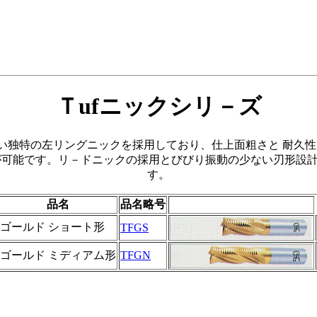
Ｔufニックシリ－ズ
特の左リングニックを採用しており、仕上面粗さと 耐久性とも
が可能です。リ－ドニックの採用とびびり振動の少ない刃形設
す。
品名
品名略号
ゴールド ショート形
TFGS
ゴールド ミディアム形
TFGN