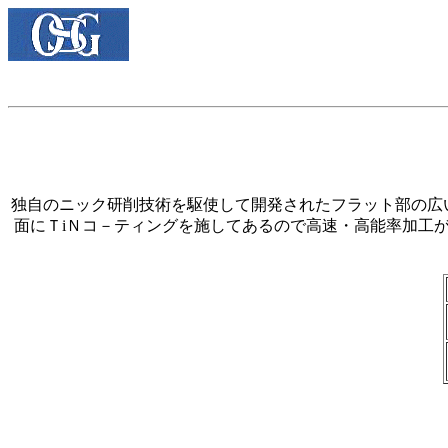
独自のニック研削技術を駆使して開発されたフラット部の広い独
面にＴiＮコ－ティングを施してあるので高速・高能率加工